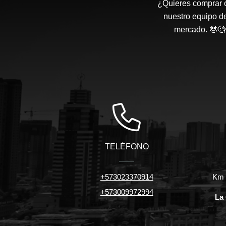
¿Quieres comprar o
nuestro equipo d
mercado. 🤓🧐 
TELÉFONO
+573023370914
Km 7
+573009972994
La 