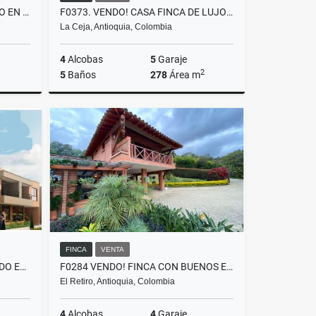
A0480. VENDO! APARTA-ESTUDIO EN EXCLUSIVO SECTOR DEL RETIRO
F0373. VENDO! CASA FINCA DE LUJO VÍA LA CEJA - SAN ANTONIO
La Ceja, Antioquia, Colombia
4
Alcobas
5
Garaje
2
5
Baños
278
Área m
Venta
Venta
$2.300.000.000
FINCA
VENTA
L0205. VENTA! LOTE URBANIZADO EN SECTOR EXCLUSIVO, LA CEJA
F0284 VENDO! FINCA CON BUENOS ESPACIOS UBICACIÓN RESIDENCIAL EL RETIRO
El Retiro, Antioquia, Colombia
4
Alcobas
4
Garaje