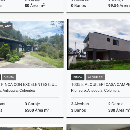
2
s
80
Área m
0
Baños
99.56
Área
Alquiler
RO, ANT
0.000
$3.300.000
$235.000.000
VENTA
FINCA
ALQUILER
F0283. FINCA CON EXCELENTES ILUMINACIÓN Y ESPACIOS EN EL RETIRO
ro, Antioquia, Colombia
Rionegro, Antioquia, Colombia
bas
3
Garaje
3
Alcobas
2
Garaje
2
s
6500
Área m
3
Baños
330
Área m
Alquiler
A