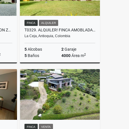
FINCA
ALQUILER
T0424 HERMOSA PROPIEDAD CON ZONAS VERDES EN EL TABLAZO ANTIOQUIA
T0329. ALQUILER! FINCA AMOBLADA CON EXCELENTE ÁREA SECTOR LA CEJA
La Ceja, Antioquia, Colombia
5
Alcobas
2
Garaje
2
2
5
Baños
4000
Área m
lquiler
Alquiler
$6.900.000
FINCA
VENTA