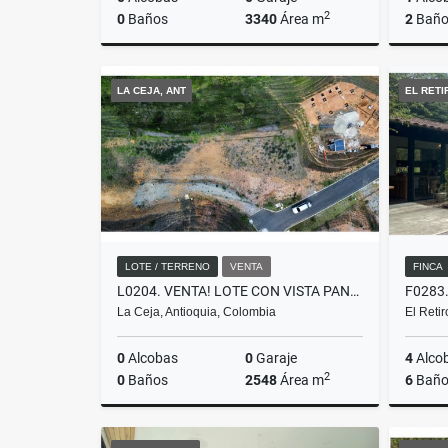
2
0
Baños
3340
Área m
2
Baño
Venta
Venta
LA CEJA, ANT
EL RETI
$600.000.000
$750.00
LOTE / TERRENO
VENTA
FINCA
L0204. VENTA! LOTE CON VISTA PANORAMICA EN PARCELACIÓN LA CEJA
La Ceja, Antioquia, Colombia
El Reti
0
Alcobas
0
Garaje
4
Alco
2
0
Baños
2548
Área m
6
Baño
Venta
Venta