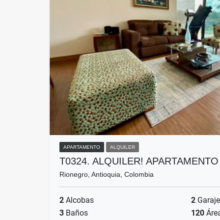
APARTAMENTO
ALQUILER
T0324. ALQUILER! APARTAMENT
Rionegro, Antioquia, Colombia
2
Alcobas
2
Garaje
3
Baños
120
Áre