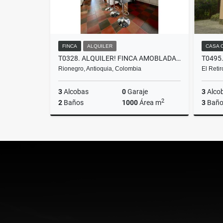
FINCA
ALQUILER
CASA 
T0328. ALQUILER! FINCA AMOBLADA EN EL SECTOR DEL AEROPUERTO
Rionegro, Antioquia, Colombia
El Reti
3
Alcobas
0
Garaje
3
Alco
2
2
Baños
1000
Área m
3
Baño
Alquiler
$5.500.000