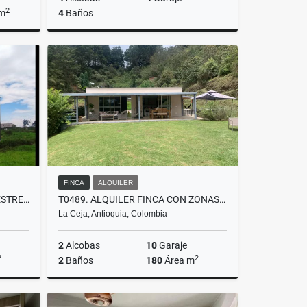
2
 m
4
Baños
Venta
Venta
$2.700.000.000
FINCA
ALQUILER
T0355. ALQUILER! CASA CAMPESTRE EN PARCELACIÓN LLANOGRANDE
T0489. ALQUILER FINCA CON ZONAS VERDES
La Ceja, Antioquia, Colombia
2
Alcobas
10
Garaje
2
2
2
Baños
180
Área m
lquiler
Alquiler