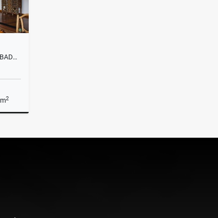
F0293. VENDO! FINCA CON ACABADOS DE LUJO Y SECTOR EN GUARNE
2
 m
Venta