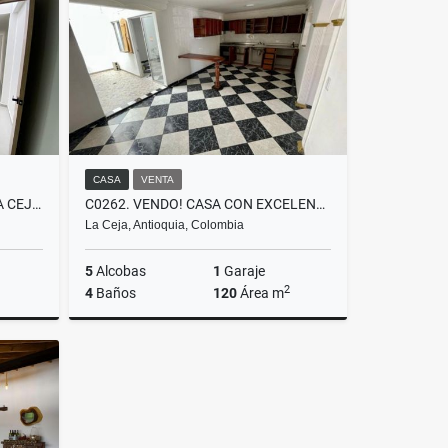
$6.900.000
CASA
VENTA
T0528. ALQUILO! OFICINA EN LA CEJA CON SERVICIOS EN EL PARQUE
C0262. VENDO! CASA CON EXCELENTES ACABADO Y ESPACIOS EN RIONEGRO
La Ceja, Antioquia, Colombia
5
Alcobas
1
Garaje
2
4
Baños
120
Área m
lquiler
Venta
$650.000.000