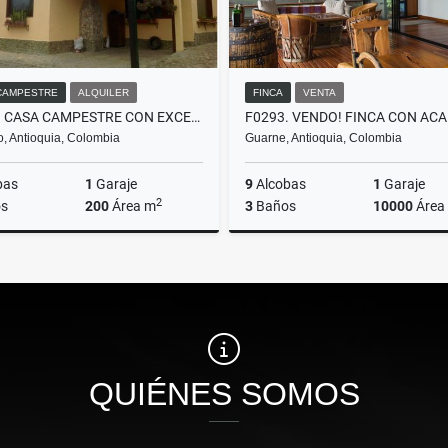
CAMPESTRE
ALQUILER
FINCA
VENTA
T0495. CASA CAMPESTRE CON EXCELENTES ESPACIOS EN EL RETIRO ANTIOQUIA
ro, Antioquia, Colombia
Guarne, Antioquia, Colombia
bas
1
Garaje
9
Alcobas
1
Garaje
2
s
200
Área m
3
Baños
10000
Área
Alquiler
$4.800.000
$3.000.000.000
QUIÉNES SOMOS