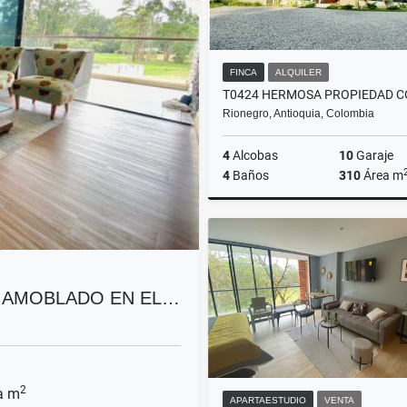
FINCA
ALQUILER
Rionegro, Antioquia, Colombia
4
Alcobas
10
Garaje
4
Baños
310
Área m
A
$14.500.000
O AMOBLADO EN EL…
2
a m
APARTAESTUDIO
VENTA