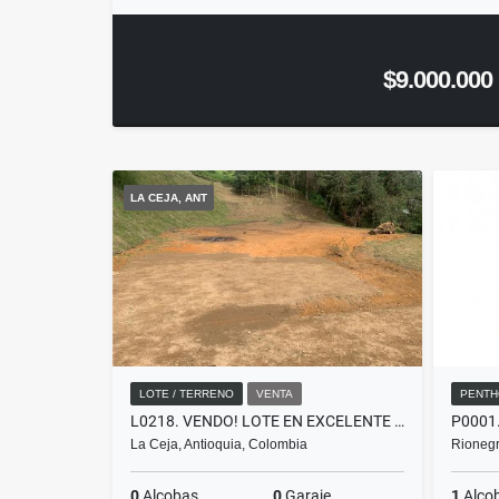
$9.000.000
LA CEJA, ANT
LOTE / TERRENO
VENTA
PENTH
L0218. VENDO! LOTE EN EXCELENTE SECTOR, PRECIO DE OPORTUNIDAD LA CEJA
La Ceja, Antioquia, Colombia
Rionegr
0
Alcobas
0
Garaje
1
Alco