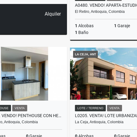
El Retiro, Antioquia, Colombia
Alquiler
1
Alcobas
1
Garaje
1
Baño
LA CEJA, ANT
$380.000.000
OUSE
VENTA
LOTE / TERRENO
VENTA
P0001. VENDO! PENTHOUSE CON HERMOSA VISTA SAN ANTONIO DE PEREIRA
o, Antioquia, Colombia
La Ceja, Antioquia, Colombia
bas
0
Garaje
0
Alcobas
0
Garaje