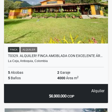
FINCA
ALQUILER
T0329. ALQUILER! FINCA AMOBLADA CON EXCELENTE ÁR…
La Ceja, Antioquia, Colombia
5
Alcobas
2
Garaje
2
5
Baños
4000
Área m
Alquiler
$6.900.000
COP