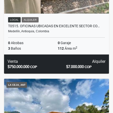
LOCAL
ALQUILER
T0515. OFICINAS UBICADAS EN EXCELENTE SECTOR CO…
Medellín, Antioquia, Colombia
0
Alcobas
0
Garaje
2
3
Baños
112
Área m
Venta
Alquiler
$750.000.000
$7.000.000
COP
COP
LA CEJA, ANT