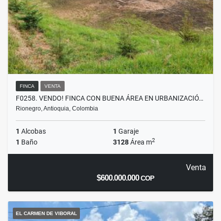
FINCA
VENTA
F0258. VENDO! FINCA CON BUENA ÁREA EN URBANIZACIÓ…
Rionegro, Antioquia, Colombia
1
Alcobas
1
Garaje
2
1
Baño
3128
Área m
Venta
$600.000.000
COP
EL CARMEN DE VIBORAL