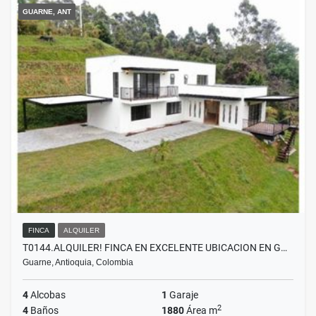
GUARNE, ANT
FINCA
ALQUILER
T0144.ALQUILER! FINCA EN EXCELENTE UBICACION EN G…
Guarne, Antioquia, Colombia
4
Alcobas
1
Garaje
2
4
Baños
1880
Área m