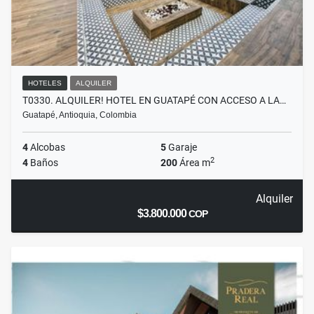
HOTELES
ALQUILER
T0330. ALQUILER! HOTEL EN GUATAPÉ CON ACCESO A LA…
Guatapé, Antioquia, Colombia
4
Alcobas
5
Garaje
2
4
Baños
200
Área m
Alquiler
$3.800.000
COP