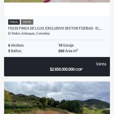
FINCA
VENTA
F0230 FINCA DE LUJO, EXCLUSIVO SECTOR FIZEBAD - EL…
El Retiro, Antioquia, Colombia
6
Alcobas
10
Garaje
2
5
Baños
260
Área m
Venta
$2.650.000.000
COP