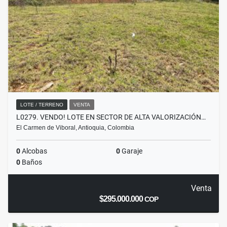
LOTE / TERRENO
VENTA
L0279. VENDO! LOTE EN SECTOR DE ALTA VALORIZACIÓN…
El Carmen de Viboral, Antioquia, Colombia
0
Alcobas
0
Garaje
0
Baños
Venta
$295.000.000
COP