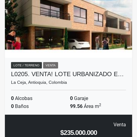
LOTE / TERRENO
VENTA
L0205. VENTA! LOTE URBANIZADO E…
La Ceja, Antioquia, Colombia
0
Alcobas
0
Garaje
2
0
Baños
99.56
Área m
Venta
$235.000.000