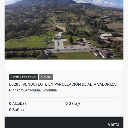
LOTE / TERRENO
VENTA
L0283. VENDO! LOTE EN PARCELACIÓN DE ALTA VALORIZA…
Rionegro, Antioquia, Colombia
0
Alcobas
0
Garaje
0
Baños
Venta