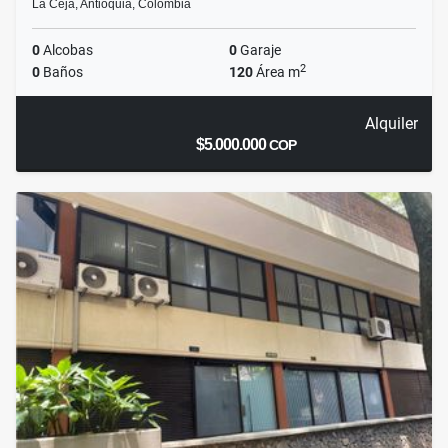
La Ceja, Antioquia, Colombia
0
Alcobas
0
Garaje
2
0
Baños
120
Área m
Alquiler
$5.000.000
COP