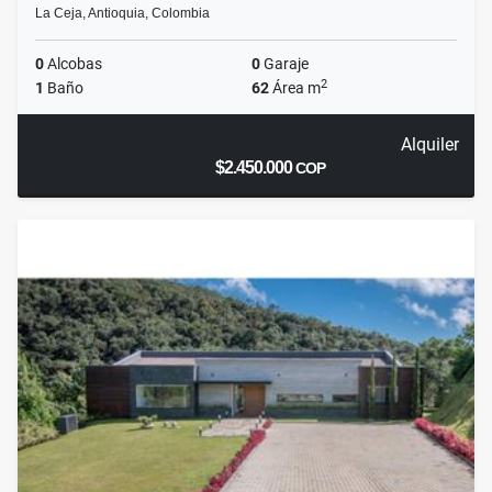
La Ceja, Antioquia, Colombia
0
Alcobas
0
Garaje
2
1
Baño
62
Área m
Alquiler
$2.450.000
COP