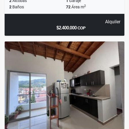
2
Alcobas
1
Garaje
2
2
Baños
72
Área m
Alquiler
$2.400.000
COP