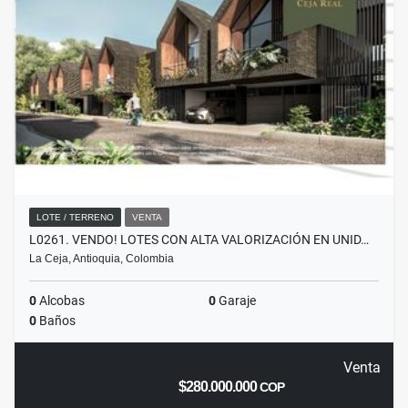
LOTE / TERRENO
VENTA
L0261. VENDO! LOTES CON ALTA VALORIZACIÓN EN UNID…
La Ceja, Antioquia, Colombia
0
Alcobas
0
Garaje
0
Baños
Venta
$280.000.000
COP