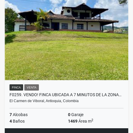
FINCA
VENTA
F0259. VENDO! FINCA UBICADA A 7 MINUTOS DE LA ZONA…
El Carmen de Viboral, Antioquia, Colombia
7
Alcobas
0
Garaje
2
4
Baños
1469
Área m