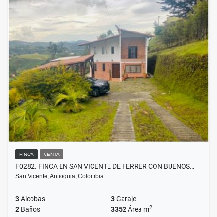
FINCA
VENTA
F0282. FINCA EN SAN VICENTE DE FERRER CON BUENOS…
San Vicente, Antioquia, Colombia
3
Alcobas
3
Garaje
2
2
Baños
3352
Área m