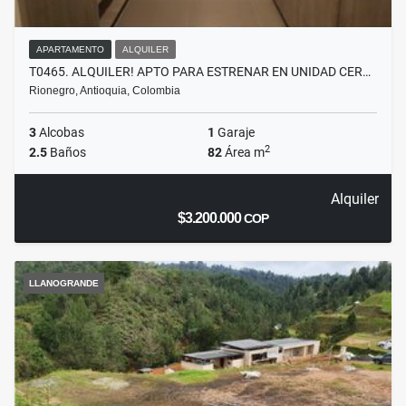
APARTAMENTO
ALQUILER
T0465. ALQUILER! APTO PARA ESTRENAR EN UNIDAD CER…
Rionegro, Antioquia, Colombia
3
Alcobas
1
Garaje
2
2.5
Baños
82
Área m
Alquiler
$3.200.000
COP
LLANOGRANDE