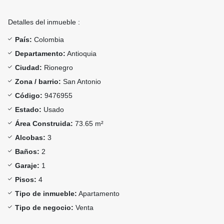
Detalles del inmueble :
País:
Colombia
Departamento:
Antioquia
Ciudad:
Rionegro
Zona / barrio:
San Antonio
Código:
9476955
Estado:
Usado
Área Construida:
73.65 m²
Alcobas:
3
Baños:
2
Garaje:
1
Pisos:
4
Tipo de inmueble:
Apartamento
Tipo de negocio:
Venta