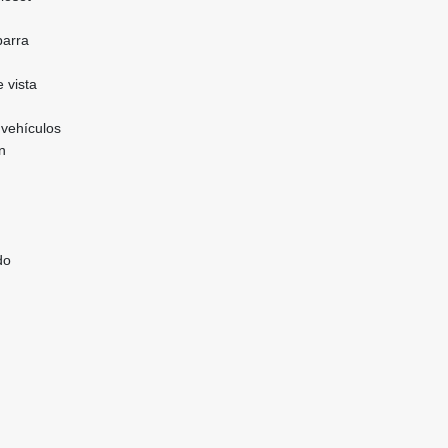
barra
e vista
vehículos
ón
do