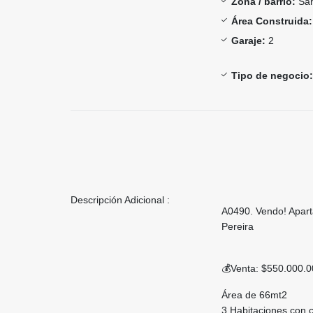
Zona / barrio:
San
Área Construida:
Garaje:
2
Tipo de negocio:
Descripción Adicional :
A0490. Vendo! Apar
Pereira
💰Venta: $550.000.
Área de 66mt2
3 Habitaciones con c