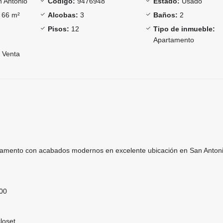
 Antonio
Código:
9476948
Estado:
Usado
66 m²
Alcobas:
3
Baños:
2
Pisos:
12
Tipo de inmueble:
Apartamento
Venta
tamento con acabados modernos en excelente ubicación en San Anton
000
loset