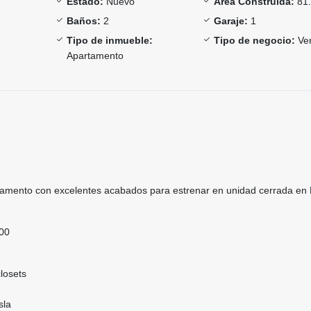
Estado:
Nuevo
Área Construida:
81.
Baños:
2
Garaje:
1
Tipo de inmueble:
Tipo de negocio:
Ve
Apartamento
amento con excelentes acabados para estrenar en unidad cerrada en M
000
losets
sla