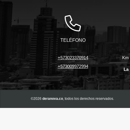
TELÉFONO
+573023370914
Km 7
+573009972994
La 
©2026
deranova.co
, todos los derechos reservados.