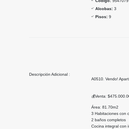
Código:
9547079
Alcobas:
3
Pisos:
9
Descripción Adicional :
A0510. Vendo! Apart
💰Venta: $475.000.
Área: 81.70m2
3 Habitaciones con c
2 baños completos
Cocina integral con i