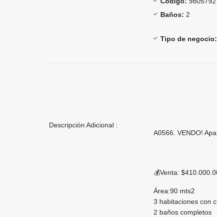
Código:
9805792
Baños:
2
Tipo de negocio:
Descripción Adicional :
A0566. VENDO! Apar
💰Venta: $410.000.
Área:90 mts2
3 habitaciones con cl
2 baños completos