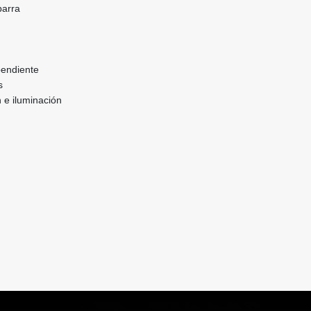
barra
pendiente
s
n e iluminación