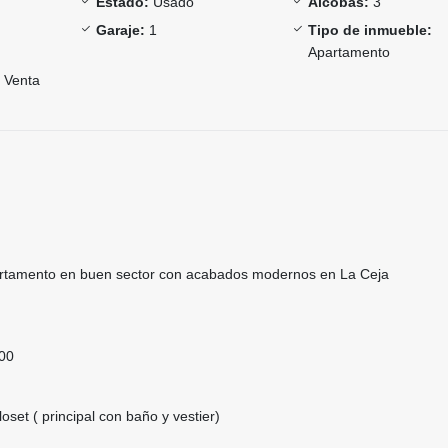
Estado:
Usado
Alcobas:
3
Garaje:
1
Tipo de inmueble:
Apartamento
Venta
tamento en buen sector con acabados modernos en La Ceja
000
oset ( principal con baño y vestier)