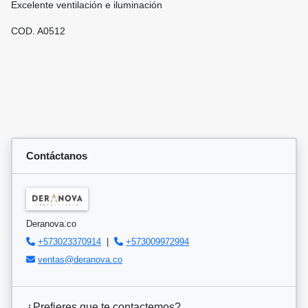
Excelente ventilación e iluminación
COD. A0512
Contáctanos
Deranova.co
+573023370914
|
+573009972994
ventas@deranova.co
¿Prefieres que te contactemos?