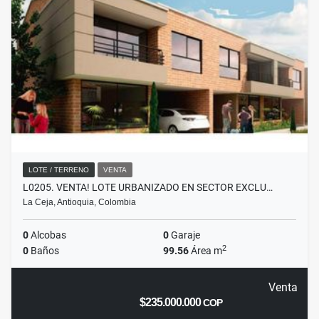
LOTE / TERRENO
VENTA
L0205. VENTA! LOTE URBANIZADO EN SECTOR EXCLU…
La Ceja, Antioquia, Colombia
0
Alcobas
0
Garaje
2
0
Baños
99.56
Área m
Venta
$235.000.000
COP