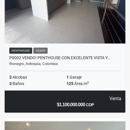
PENTHOUSE
VENTA
P0002 VENDO! PENTHOUSE CON EXCELENTE VISTA Y…
Rionegro, Antioquia, Colombia
3
Alcobas
1
Garaje
2
3
Baños
125
Área m
Venta
$1.100.000.000
COP