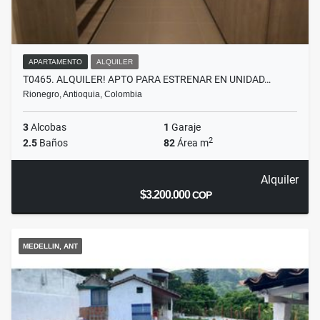
APARTAMENTO
ALQUILER
T0465. ALQUILER! APTO PARA ESTRENAR EN UNIDAD…
Rionegro, Antioquia, Colombia
3
Alcobas
1
Garaje
2
2.5
Baños
82
Área m
Alquiler
$3.200.000
COP
MEDELLIN, ANT