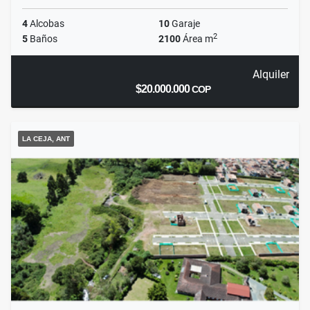
4
Alcobas
10
Garaje
2
5
Baños
2100
Área m
Alquiler
$20.000.000
COP
LA CEJA, ANT