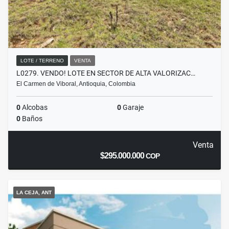
LOTE / TERRENO
VENTA
L0279. VENDO! LOTE EN SECTOR DE ALTA VALORIZAC…
El Carmen de Viboral, Antioquia, Colombia
0
Alcobas
0
Garaje
0
Baños
Venta
$295.000.000
COP
LA CEJA, ANT