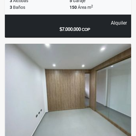
3
Alcobas
5
Garaje
2
3
Baños
150
Área m
Alquiler
$7.000.000
COP