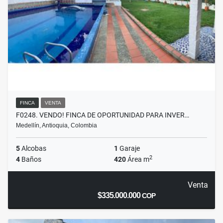
FINCA
VENTA
F0248. VENDO! FINCA DE OPORTUNIDAD PARA INVER…
Medellín, Antioquia, Colombia
5
Alcobas
1
Garaje
2
4
Baños
420
Área m
Venta
$335.000.000
COP