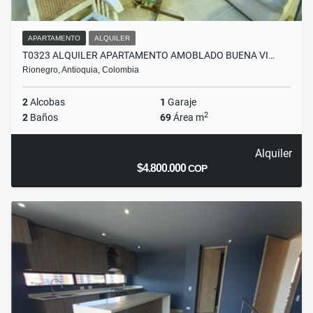
APARTAMENTO
ALQUILER
T0323 ALQUILER APARTAMENTO AMOBLADO BUENA VI…
Rionegro, Antioquia, Colombia
2
Alcobas
1
Garaje
2
2
Baños
69
Área m
Alquiler
$4.800.000
COP