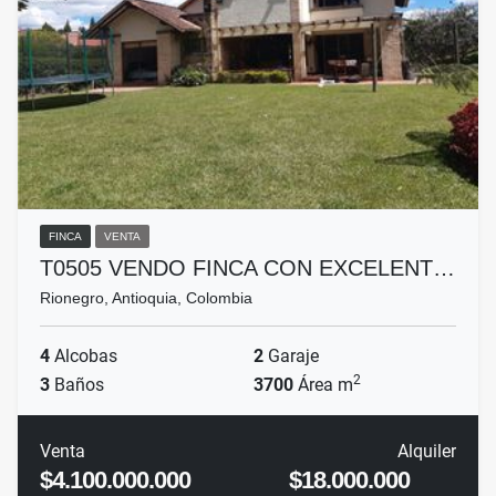
FINCA
VENTA
T0505 VENDO FINCA CON EXCELENT…
Rionegro, Antioquia, Colombia
4
Alcobas
2
Garaje
2
3
Baños
3700
Área m
Venta
Alquiler
$4.100.000.000
$18.000.000