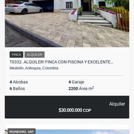
FINCA
ALQUILER
T0332. ALQUILER! FINCA CON PISCINA Y EXCELENTE…
Medellín, Antioquia, Colombia
4
Alcobas
4
Garaje
2
6
Baños
2200
Área m
Alquiler
$30.000.000
COP
RIONEGRO, ANT