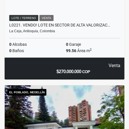
LOTE / TERRENO
VENTA
L0221. VENDO! LOTE EN SECTOR DE ALTA VALORIZAC…
La Ceja, Antioquia, Colombia
0
Alcobas
0
Garaje
2
0
Baños
99.56
Área m
Venta
$270.000.000
COP
EL POBLADO, MEDELLÍN