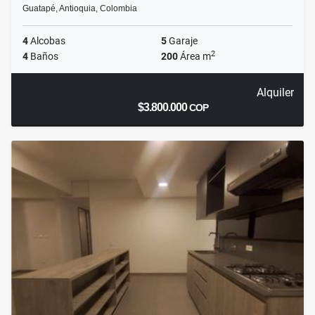
Guatapé, Antioquia, Colombia
4
Alcobas
5
Garaje
2
4
Baños
200
Área m
Alquiler
$3.800.000
COP