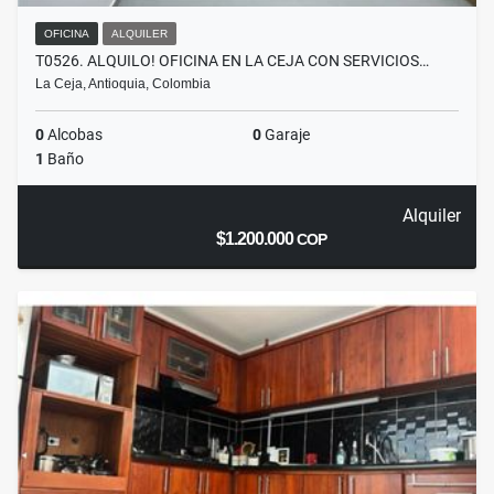
OFICINA
ALQUILER
T0526. ALQUILO! OFICINA EN LA CEJA CON SERVICIOS…
La Ceja, Antioquia, Colombia
0
Alcobas
0
Garaje
1
Baño
Alquiler
$1.200.000
COP