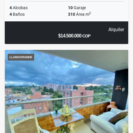
4
Alcobas
10
Garaje
2
4
Baños
310
Área m
Alquiler
$14.500.000
COP
LLANOGRANDE