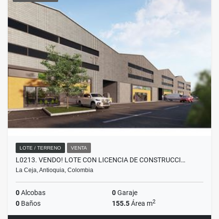
LOTE / TERRENO
VENTA
L0213. VENDO! LOTE CON LICENCIA DE CONSTRUCCI…
La Ceja, Antioquia, Colombia
0
Alcobas
0
Garaje
2
0
Baños
155.5
Área m