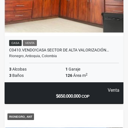
CASA
VENTA
C0410.VENDO!CASA SECTOR DE ALTA VALORIZACIÓN…
Rionegro, Antioquia, Colombia
3
Alcobas
1
Garaje
2
3
Baños
126
Área m
Venta
$650.000.000
COP
RIONEGRO, ANT