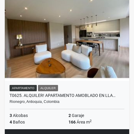
APARTAMENTO
ALQUILER
T0625. ALQUILER! APARTAMENTO AMOBLADO EN LLA…
Rionegro, Antioquia, Colombia
3
Alcobas
2
Garaje
2
4
Baños
166
Área m