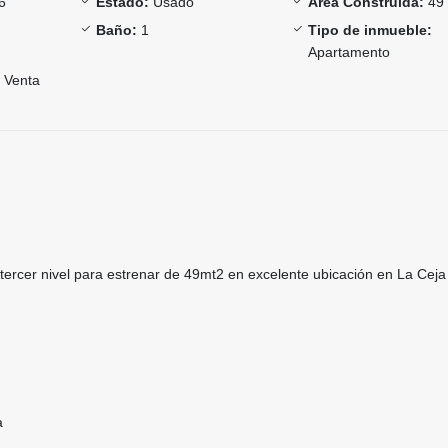
6
Estado:
Usado
Área Construida:
49
Baño:
1
Tipo de inmueble:
Apartamento
Venta
ercer nivel para estrenar de 49mt2 en excelente ubicación en La Ceja
a