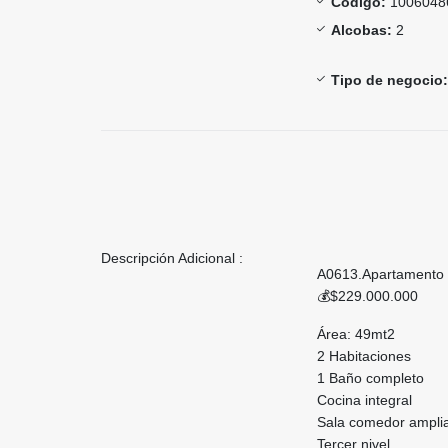
Código:
1006048
Alcobas:
2
Tipo de negocio:
Descripción Adicional :
A0613.Apartamento t
💰$229.000.000
Área: 49mt2
2 Habitaciones
1 Baño completo
Cocina integral
Sala comedor ampli
Tercer nivel