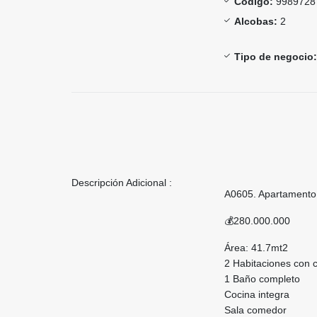
Código:
9989728
Alcobas:
2
Tipo de negocio:
Descripción Adicional :
A0605. Apartamento e
💰280.000.000
Área: 41.7mt2
2 Habitaciones con c
1 Baño completo
Cocina integra
Sala comedor