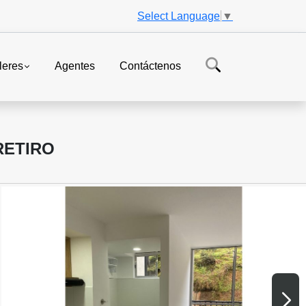
Select Language
▼
leres
Agentes
Contáctenos
RETIRO