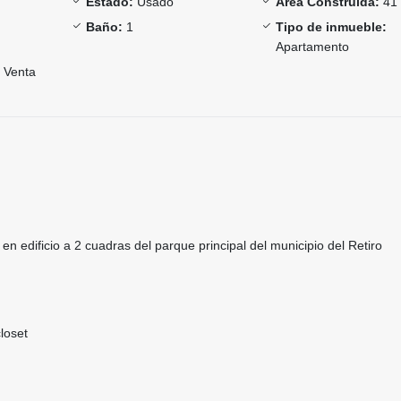
Estado:
Usado
Área Construida:
41
Baño:
1
Tipo de inmueble:
Apartamento
Venta
n edificio a 2 cuadras del parque principal del municipio del Retiro
loset