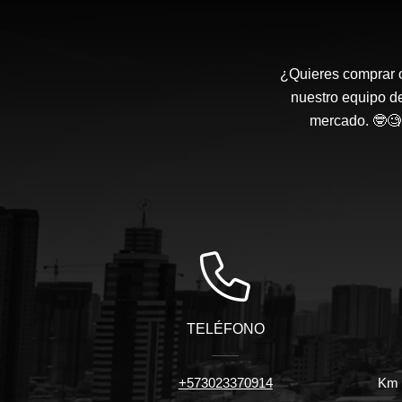
¿Quieres comprar o
nuestro equipo d
mercado. 🤓🧐 
TELÉFONO
+573023370914
Km 7