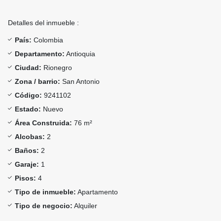
Detalles del inmueble :
País:
Colombia
Departamento:
Antioquia
Ciudad:
Rionegro
Zona / barrio:
San Antonio
Código:
9241102
Estado:
Nuevo
Área Construida:
76 m²
Alcobas:
2
Baños:
2
Garaje:
1
Pisos:
4
Tipo de inmueble:
Apartamento
Tipo de negocio:
Alquiler