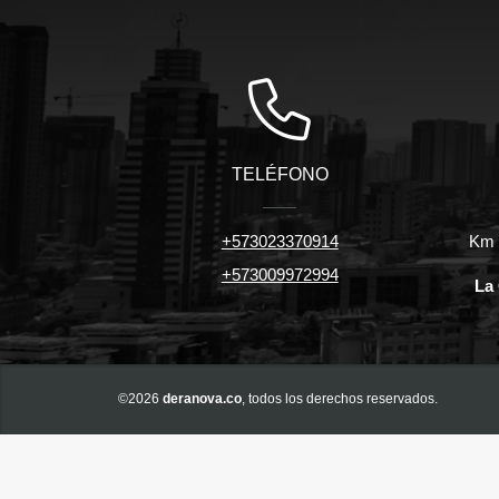
TELÉFONO
+573023370914
Km 7
+573009972994
La 
©2026
deranova.co
, todos los derechos reservados.