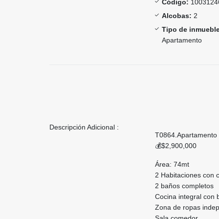
Código:
1003124
Alcobas:
2
Tipo de inmueble
Apartamento
Descripción Adicional :
T0864.Apartamento e
💰$2,900,000
Área: 74mt
2 Habitaciones con c
2 baños completos
Cocina integral con 
Zona de ropas inde
Sala comedor