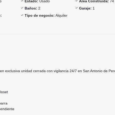
6
Estado:
Usado
Área Construida:
74
Baños:
2
Garaje:
1
:
Tipo de negocio:
Alquiler
n exclusiva unidad cerrada con vigilancia 24/7 en San Antonio de Per
loset
barra
pendiente