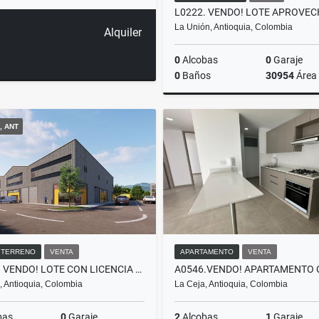
La Unión, Antioquia, Colombia
Alquiler
0
Alcobas
0
Garaje
0
Baños
30954
Área
, ANT
$790.000.000
/ TERRENO
VENTA
APARTAMENTO
VENTA
L0212. VENDO! LOTE CON LICENCIA DE CONSTRUCCIÓN VÍA LA CEJA - RIONEGRO
, Antioquia, Colombia
La Ceja, Antioquia, Colombia
bas
0
Garaje
2
Alcobas
1
Garaje