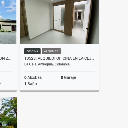
$840.000.000
OFICINA
ALQUILER
T0424 HERMOSA PROPIEDAD CON ZONAS VERDES EN EL TABLAZO ANTIOQUIA
T0528. ALQUILO! OFICINA EN LA CEJA CON SERVICIOS EN EL PARQUE
La Ceja, Antioquia, Colombia
0
Alcobas
0
Garaje
2
1
Baño
lquiler
Alquiler
$1.000.000