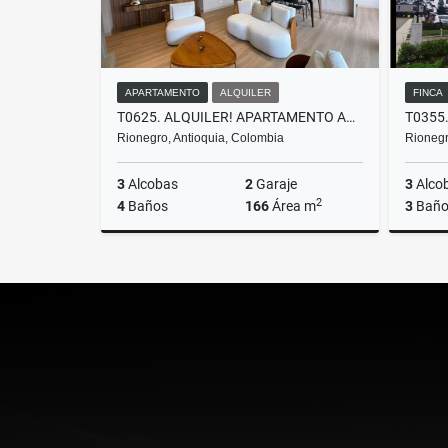
APARTAMENTO
ALQUILER
FINCA
T0625. ALQUILER! APARTAMENTO AMOBLADO EN LLANOGRANDE
Rionegro, Antioquia, Colombia
Rionegr
3
Alcobas
2
Garaje
3
Alco
2
4
Baños
166
Área m
3
Baño
Alquiler
$14.500.000