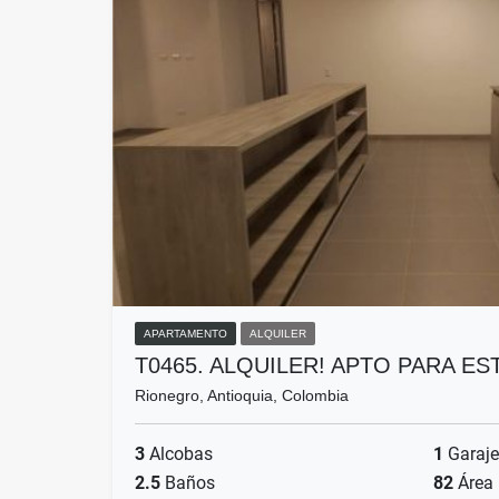
APARTAMENTO
ALQUILER
T0465. ALQUILER! APTO PARA E
Rionegro, Antioquia, Colombia
3
Alcobas
1
Garaje
2.5
Baños
82
Área