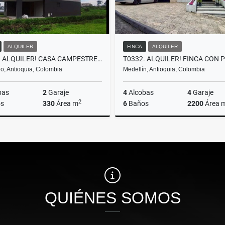
ALQUILER
FINCA
ALQUILER
T0355. ALQUILER! CASA CAMPESTRE EN PARCELACIÓN LLANOGRANDE
o, Antioquia, Colombia
Medellín, Antioquia, Colombia
bas
2
Garaje
4
Alcobas
4
Garaje
2
s
330
Área m
6
Baños
2200
Área 
Alquiler
A
$6.600.000
$30.000.000
QUIÉNES SOMOS