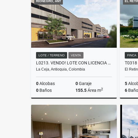
RIONEGRO, ANT
EL RETI
$800.000.000
LOTE / TERRENO
VENTA
FINCA
L0213. VENDO! LOTE CON LICENCIA DE CONSTRUCCIÓN VÍA LA CEJA - RIONEGRO
La Ceja, Antioquia, Colombia
El Reti
0
Alcobas
0
Garaje
5
Alco
2
0
Baños
155.5
Área m
6
Baño
Venta
$598.000.000