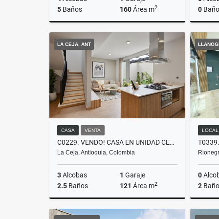
2
5
Baños
160
Área m
0
Baño
Venta
LA CEJA, ANT
LLANOG
$900.000.000
CASA
VENTA
LOCAL
C0229. VENDO! CASA EN UNIDAD CERRADA SECTOR EXCLUSIVO EN LA CEJA
La Ceja, Antioquia, Colombia
Rionegr
3
Alcobas
1
Garaje
0
Alco
2
2.5
Baños
121
Área m
2
Baño
Venta