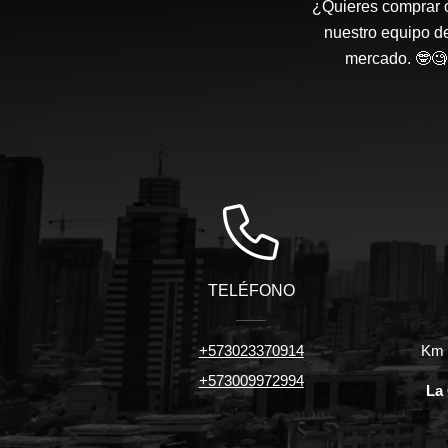
¿Quieres comprar o
nuestro equipo d
mercado. 🤓🧐 
TELÉFONO
+573023370914
Km 7
+573009972994
La 