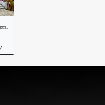
T0332. ALQUILER! FINCA CON PISCINA Y EXCELENTE UBICACIÓN EL POBLADO
2
m
lquiler