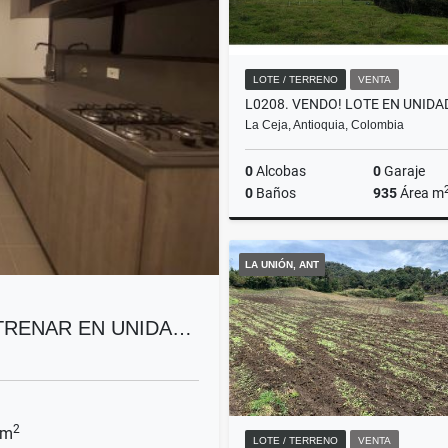
LOTE / TERRENO
VENTA
La Ceja, Antioquia, Colombia
0
Alcobas
0
Garaje
0
Baños
935
Área m
LA UNIÓN, ANT
$500.000.000
STRENAR EN UNIDA…
2
 m
LOTE / TERRENO
VENTA