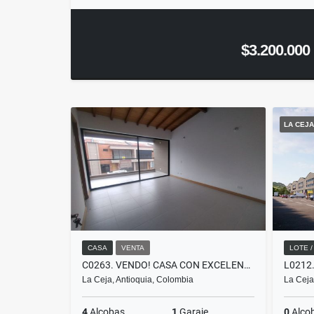
$3.200.000
LA CEJA
CASA
VENTA
LOTE 
C0263. VENDO! CASA CON EXCELENTES ESPACIOS EN SAN ANTONIO DE PEREIRA
La Ceja, Antioquia, Colombia
La Ceja
4
Alcobas
1
Garaje
0
Alco