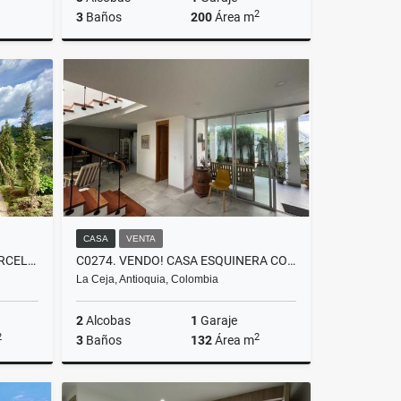
2
3
Baños
200
Área m
Venta
Alquiler
$4.800.000
CASA
VENTA
T0357. ALQUILER! FINCA EN PARCELACIÓN A 5 MTOS DE EL RETIRO
C0274. VENDO! CASA ESQUINERA CON EXCELENTE UBICACIÓN EN LA CEJA
La Ceja, Antioquia, Colombia
2
Alcobas
1
Garaje
2
2
3
Baños
132
Área m
lquiler
Venta