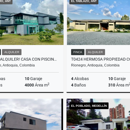
RO, ANT
EL TABLAZO, ANT
$3.650.000
$7.000.000
ALQUILER
FINCA
ALQUILER
T0318 ALQUILER! CASA CON PISCINA Y JACUZZI, EXCELENTE SECTOR EL RETIRO
ro, Antioquia, Colombia
Rionegro, Antioquia, Colombia
bas
10
Garaje
4
Alcobas
10
Garaje
2
s
4000
Área m
4
Baños
310
Área m
Alquiler
A
EL POBLADO, MEDELLÍN
$20.000.000
$14.500.000