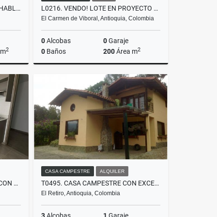
L0222. VENDO! LOTE APROVECHABLE A 3KM DE LA VIA PRINCIPAL EN LA UNIÓN
L0216. VENDO! LOTE EN PROYECTO DE LUJO EN EL CARMEN DE VIBORAL
El Carmen de Viboral, Antioquia, Colombia
0
Alcobas
0
Garaje
2
2
 m
0
Baños
200
Área m
Venta
Venta
$95.000.000
CASA CAMPESTRE
ALQUILER
A0546.VENDO! APARTAMENTO CON ASCENSOR Y CUARTO UTIL LA CEJA
T0495. CASA CAMPESTRE CON EXCELENTES ESPACIOS EN EL RETIRO ANTIOQUIA
El Retiro, Antioquia, Colombia
3
Alcobas
1
Garaje