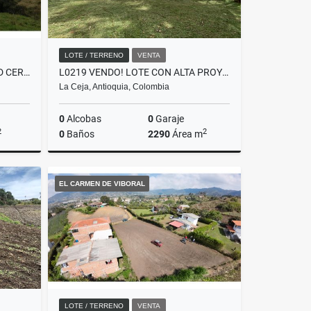
LOTE / TERRENO
VENTA
L0208. VENDO! LOTE EN UNIDAD CERRADA SECTOR DE VALORIZACIÓN EN LA CEJA
L0219 VENDO! LOTE CON ALTA PROYECCIÓN A 7KM DEL ÁREA URBANA DE LA CEJA
La Ceja, Antioquia, Colombia
0
Alcobas
0
Garaje
2
2
0
Baños
2290
Área m
Venta
Venta
EL CARMEN DE VIBORAL
$650.000.000
LOTE / TERRENO
VENTA