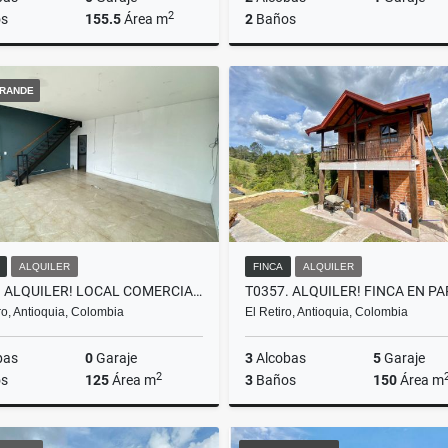
2
s
155.5
Área m
2
Baños
Venta
RANDE
$598.000.000
$420.000.000
ALQUILER
FINCA
ALQUILER
T0339. ALQUILER! LOCAL COMERCIAL EN SECTOR EXCLUSIVO LLANOGRANDE
o, Antioquia, Colombia
El Retiro, Antioquia, Colombia
bas
0
Garaje
3
Alcobas
5
Garaje
2
s
125
Área m
3
Baños
150
Área m
Alquiler
A