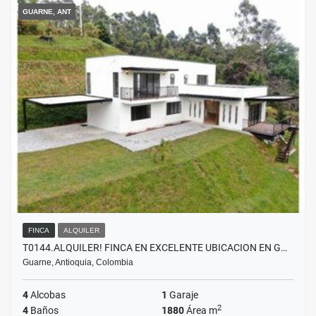
GUARNE, ANT
FINCA
ALQUILER
T0144.ALQUILER! FINCA EN EXCELENTE UBICACION EN G…
Guarne, Antioquia, Colombia
4
Alcobas
1
Garaje
2
4
Baños
1880
Área m