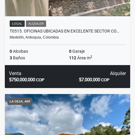
LOCAL
ALQUILER
T0515. OFICINAS UBICADAS EN EXCELENTE SECTOR CO…
Medellín, Antioquia, Colombia
0
Alcobas
0
Garaje
2
3
Baños
112
Área m
Venta
Alquiler
$750.000.000
$7.000.000
COP
COP
LA CEJA, ANT