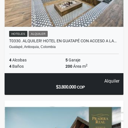
HOTELES
ALQUILER
T0330. ALQUILER! HOTEL EN GUATAPÉ CON ACCESO A LA…
Guatapé, Antioquia, Colombia
4
Alcobas
5
Garaje
2
4
Baños
200
Área m
Alquiler
$3.800.000
COP