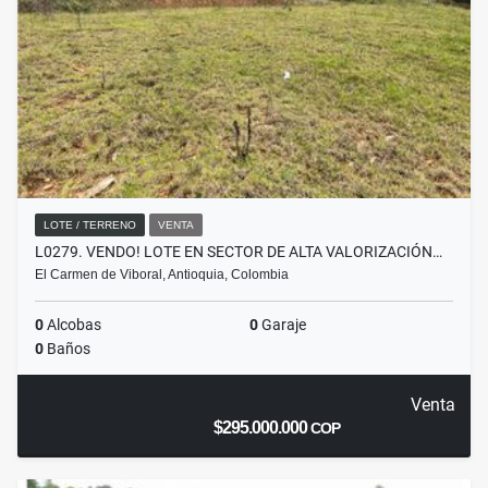
LOTE / TERRENO
VENTA
L0279. VENDO! LOTE EN SECTOR DE ALTA VALORIZACIÓN…
El Carmen de Viboral, Antioquia, Colombia
0
Alcobas
0
Garaje
0
Baños
Venta
$295.000.000
COP