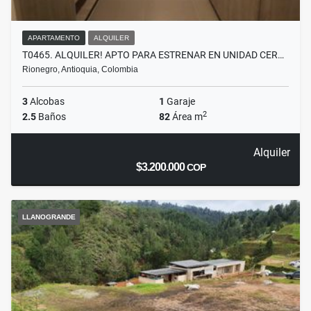
APARTAMENTO
ALQUILER
T0465. ALQUILER! APTO PARA ESTRENAR EN UNIDAD CER…
Rionegro, Antioquia, Colombia
3
Alcobas
1
Garaje
2
2.5
Baños
82
Área m
Alquiler
$3.200.000
COP
LLANOGRANDE