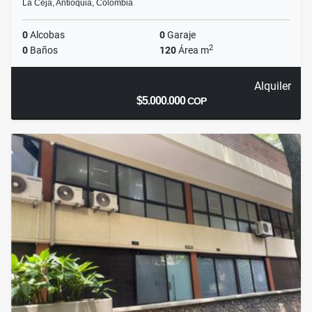
La Ceja, Antioquia, Colombia
0
Alcobas
0
Garaje
2
0
Baños
120
Área m
Alquiler
$5.000.000
COP