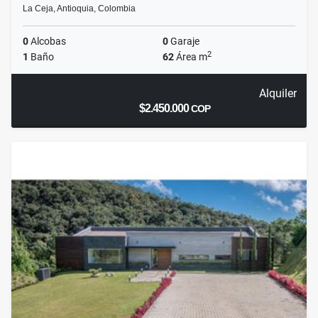
La Ceja, Antioquia, Colombia
0
Alcobas
0
Garaje
2
1
Baño
62
Área m
Alquiler
$2.450.000
COP