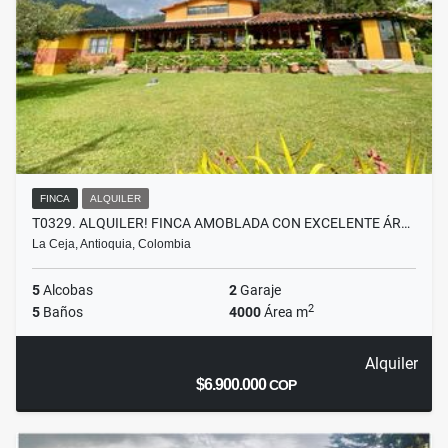
FINCA
ALQUILER
T0329. ALQUILER! FINCA AMOBLADA CON EXCELENTE ÁR…
La Ceja, Antioquia, Colombia
5
Alcobas
2
Garaje
2
5
Baños
4000
Área m
Alquiler
$6.900.000
COP