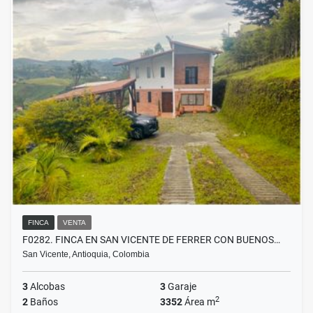
FINCA
VENTA
F0282. FINCA EN SAN VICENTE DE FERRER CON BUENOS…
San Vicente, Antioquia, Colombia
3
Alcobas
3
Garaje
2
2
Baños
3352
Área m