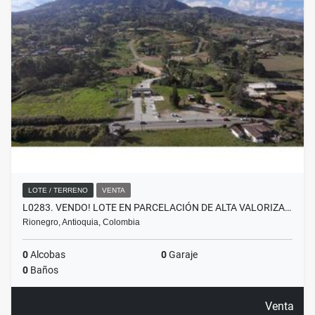
LOTE / TERRENO
VENTA
L0283. VENDO! LOTE EN PARCELACIÓN DE ALTA VALORIZA…
Rionegro, Antioquia, Colombia
0
Alcobas
0
Garaje
0
Baños
Venta