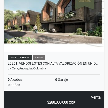
LOTE / TERRENO
VENTA
L0261. VENDO! LOTES CON ALTA VALORIZACIÓN EN UNID…
La Ceja, Antioquia, Colombia
0
Alcobas
0
Garaje
0
Baños
Venta
$280.000.000
COP