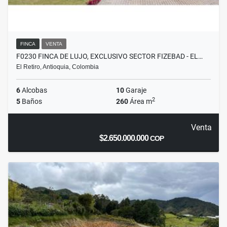
FINCA
VENTA
F0230 FINCA DE LUJO, EXCLUSIVO SECTOR FIZEBAD - EL…
El Retiro, Antioquia, Colombia
6
Alcobas
10
Garaje
2
5
Baños
260
Área m
Venta
$2.650.000.000
COP