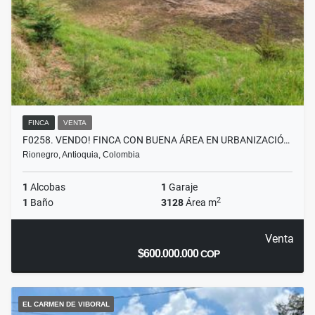
FINCA
VENTA
F0258. VENDO! FINCA CON BUENA ÁREA EN URBANIZACIÓ…
Rionegro, Antioquia, Colombia
1
Alcobas
1
Garaje
2
1
Baño
3128
Área m
Venta
$600.000.000
COP
EL CARMEN DE VIBORAL