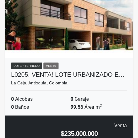
LOTE / TERRENO
VENTA
L0205. VENTA! LOTE URBANIZADO E…
La Ceja, Antioquia, Colombia
0
Alcobas
0
Garaje
2
0
Baños
99.56
Área m
Venta
$235.000.000