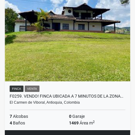
FINCA
VENTA
F0259. VENDO! FINCA UBICADA A 7 MINUTOS DE LA ZONA…
El Carmen de Viboral, Antioquia, Colombia
7
Alcobas
0
Garaje
2
4
Baños
1469
Área m