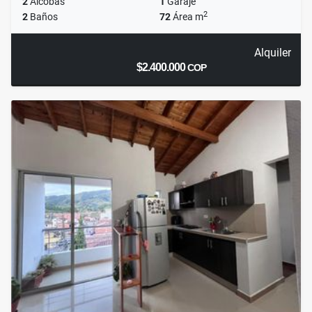
2
Alcobas
1
Garaje
2
2
Baños
72
Área m
Alquiler
$2.400.000
COP