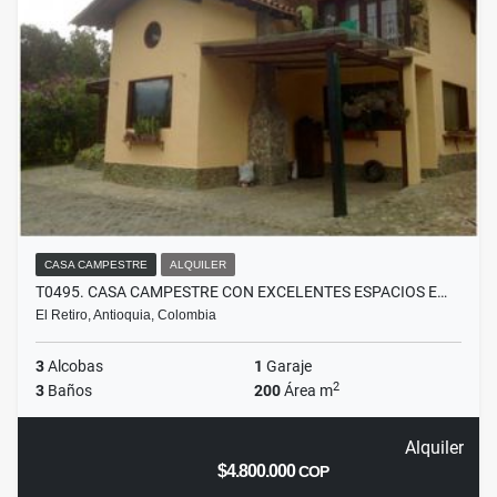
CASA CAMPESTRE
ALQUILER
T0495. CASA CAMPESTRE CON EXCELENTES ESPACIOS E…
El Retiro, Antioquia, Colombia
3
Alcobas
1
Garaje
2
3
Baños
200
Área m
Alquiler
$4.800.000
COP