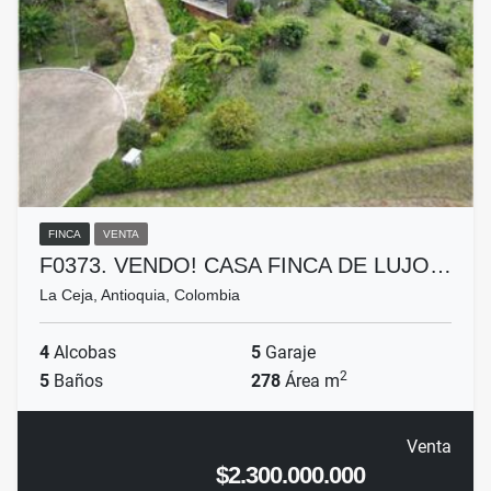
FINCA
VENTA
F0373. VENDO! CASA FINCA DE LUJO…
La Ceja, Antioquia, Colombia
4
Alcobas
5
Garaje
2
5
Baños
278
Área m
Venta
$2.300.000.000