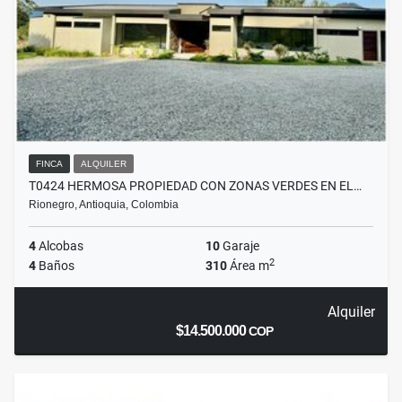
FINCA
ALQUILER
T0424 HERMOSA PROPIEDAD CON ZONAS VERDES EN EL…
Rionegro, Antioquia, Colombia
4
Alcobas
10
Garaje
2
4
Baños
310
Área m
Alquiler
$14.500.000
COP