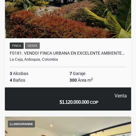
FINCA
VENTA
F0181. VENDO! FINCA URBANA EN EXCELENTE AMBIENTE…
La Ceja, Antioquia, Colombia
3
Alcobas
7
Garaje
2
4
Baños
300
Área m
Venta
$1.120.000.000
COP
LLANOGRANDE