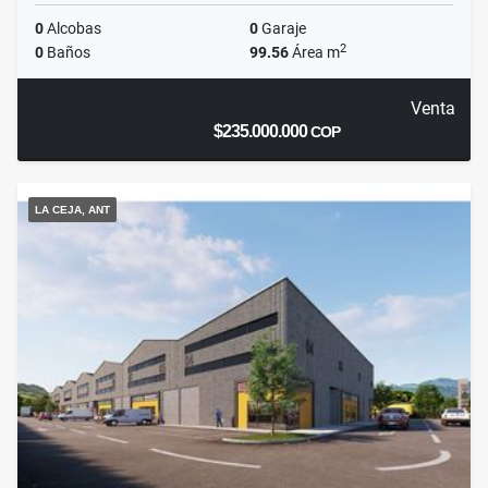
0
Alcobas
0
Garaje
2
0
Baños
99.56
Área m
Venta
$235.000.000
COP
LA CEJA, ANT