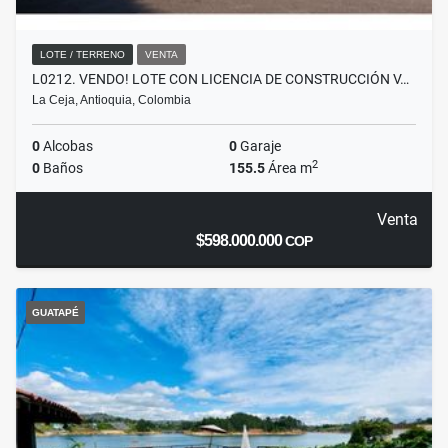
LOTE / TERRENO
VENTA
L0212. VENDO! LOTE CON LICENCIA DE CONSTRUCCIÓN V…
La Ceja, Antioquia, Colombia
0
Alcobas
0
Garaje
2
0
Baños
155.5
Área m
Venta
$598.000.000
COP
GUATAPÉ