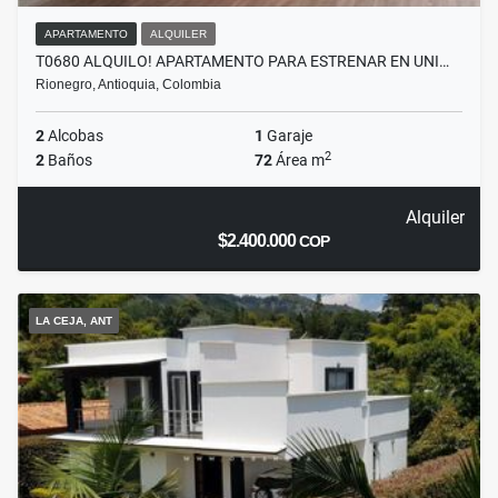
APARTAMENTO
ALQUILER
T0680 ALQUILO! APARTAMENTO PARA ESTRENAR EN UNI…
Rionegro, Antioquia, Colombia
2
Alcobas
1
Garaje
2
2
Baños
72
Área m
Alquiler
$2.400.000
COP
LA CEJA, ANT