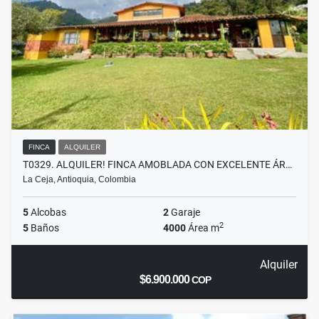
FINCA
ALQUILER
T0329. ALQUILER! FINCA AMOBLADA CON EXCELENTE ÁR…
La Ceja, Antioquia, Colombia
5
Alcobas
2
Garaje
2
5
Baños
4000
Área m
Alquiler
$6.900.000
COP