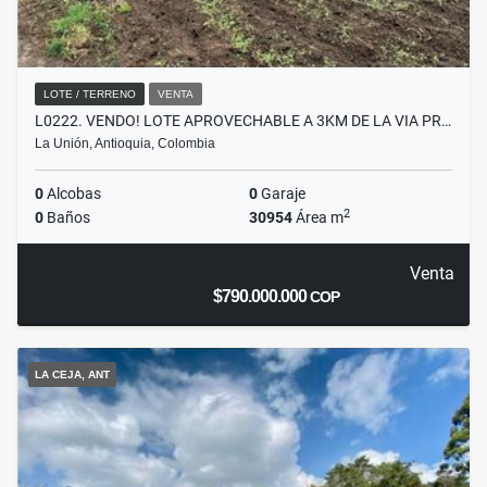
LOTE / TERRENO
VENTA
L0222. VENDO! LOTE APROVECHABLE A 3KM DE LA VIA PR…
La Unión, Antioquia, Colombia
0
Alcobas
0
Garaje
2
0
Baños
30954
Área m
Venta
$790.000.000
COP
LA CEJA, ANT