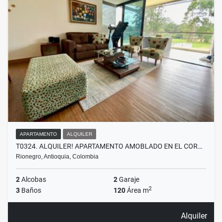
APARTAMENTO
ALQUILER
T0324. ALQUILER! APARTAMENTO AMOBLADO EN EL COR…
Rionegro, Antioquia, Colombia
2
Alcobas
2
Garaje
2
3
Baños
120
Área m
Alquiler