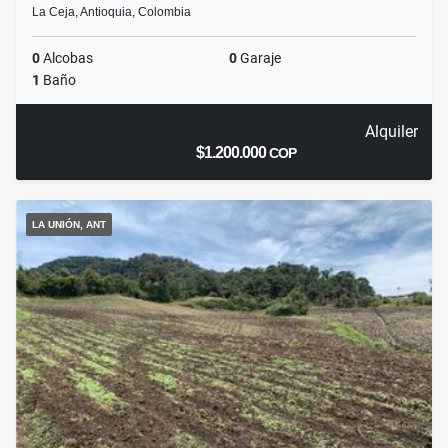
La Ceja, Antioquia, Colombia
0
Alcobas
0
Garaje
1
Baño
Alquiler
$1.200.000
COP
LA UNIÓN, ANT