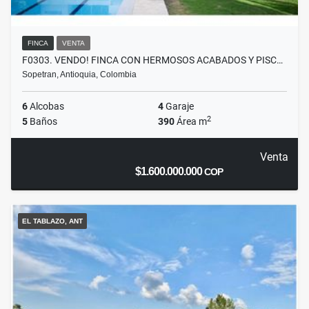
FINCA
VENTA
F0303. VENDO! FINCA CON HERMOSOS ACABADOS Y PISC…
Sopetran, Antioquia, Colombia
6
Alcobas
4
Garaje
2
5
Baños
390
Área m
Venta
$1.600.000.000
COP
EL TABLAZO, ANT