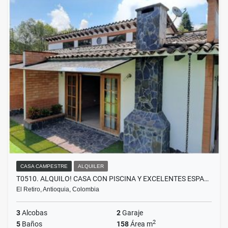
CASA CAMPESTRE
ALQUILER
T0510. ALQUILO! CASA CON PISCINA Y EXCELENTES ESPA…
El Retiro, Antioquia, Colombia
3
Alcobas
2
Garaje
2
5
Baños
158
Área m