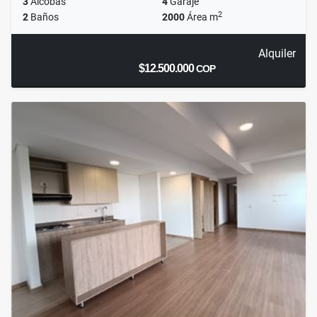
3
Alcobas
4
Garaje
2
2
Baños
2000
Área m
Alquiler
$12.500.000
COP