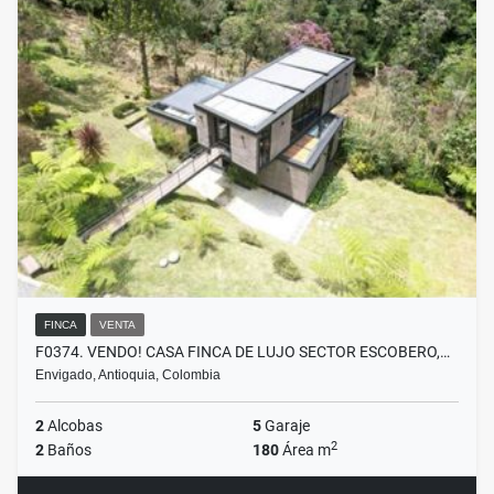
FINCA
VENTA
F0374. VENDO! CASA FINCA DE LUJO SECTOR ESCOBERO,…
Envigado, Antioquia, Colombia
2
Alcobas
5
Garaje
2
2
Baños
180
Área m