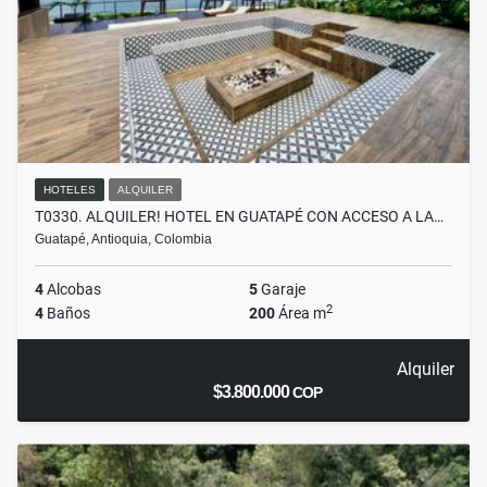
HOTELES
ALQUILER
T0330. ALQUILER! HOTEL EN GUATAPÉ CON ACCESO A LA…
Guatapé, Antioquia, Colombia
4
Alcobas
5
Garaje
2
4
Baños
200
Área m
Alquiler
$3.800.000
COP