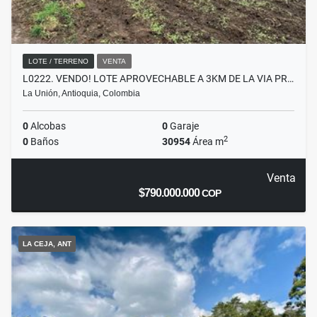
LOTE / TERRENO
VENTA
L0222. VENDO! LOTE APROVECHABLE A 3KM DE LA VIA PR…
La Unión, Antioquia, Colombia
0
Alcobas
0
Garaje
2
0
Baños
30954
Área m
Venta
$790.000.000
COP
LA CEJA, ANT