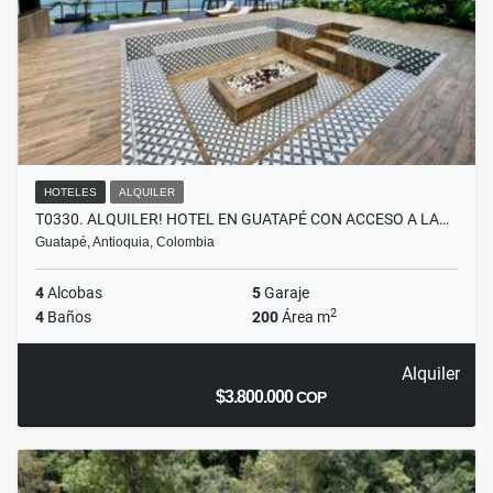
HOTELES
ALQUILER
T0330. ALQUILER! HOTEL EN GUATAPÉ CON ACCESO A LA…
Guatapé, Antioquia, Colombia
4
Alcobas
5
Garaje
2
4
Baños
200
Área m
Alquiler
$3.800.000
COP