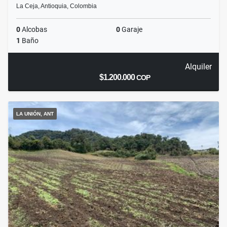
La Ceja, Antioquia, Colombia
0
Alcobas
0
Garaje
1
Baño
Alquiler
$1.200.000
COP
LA UNIÓN, ANT