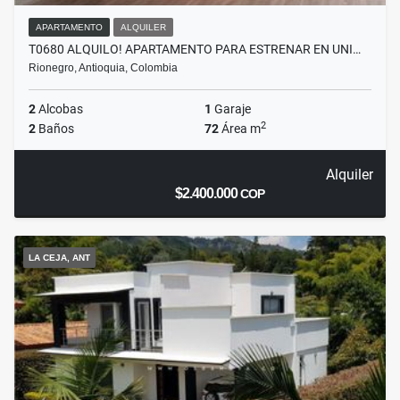
APARTAMENTO
ALQUILER
T0680 ALQUILO! APARTAMENTO PARA ESTRENAR EN UNI…
Rionegro, Antioquia, Colombia
2
Alcobas
1
Garaje
2
2
Baños
72
Área m
Alquiler
$2.400.000
COP
LA CEJA, ANT