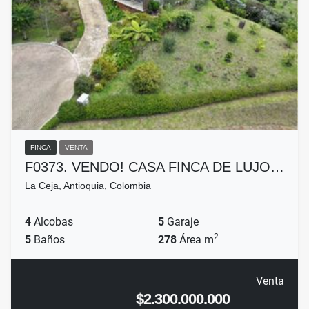
FINCA
VENTA
F0373. VENDO! CASA FINCA DE LUJO…
La Ceja, Antioquia, Colombia
4
Alcobas
5
Garaje
2
5
Baños
278
Área m
Venta
$2.300.000.000