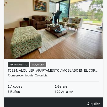
APARTAMENTO
ALQUILER
T0324. ALQUILER! APARTAMENTO AMOBLADO EN EL COR…
Rionegro, Antioquia, Colombia
2
Alcobas
2
Garaje
2
3
Baños
120
Área m
Alquiler