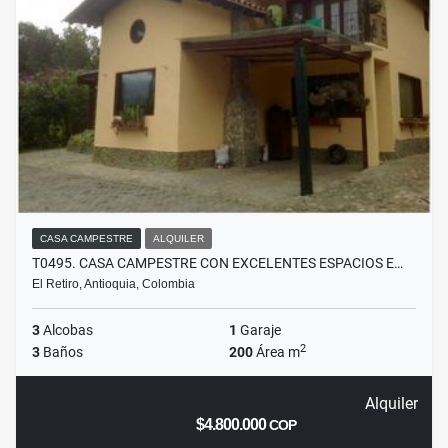
CASA CAMPESTRE
ALQUILER
T0495. CASA CAMPESTRE CON EXCELENTES ESPACIOS E…
El Retiro, Antioquia, Colombia
3
Alcobas
1
Garaje
2
3
Baños
200
Área m
Alquiler
$4.800.000
COP