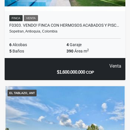
FINCA
VENTA
F0303. VENDO! FINCA CON HERMOSOS ACABADOS Y PISC…
Sopetran, Antioquia, Colombia
6
Alcobas
4
Garaje
2
5
Baños
390
Área m
Venta
$1.600.000.000
COP
EL TABLAZO, ANT