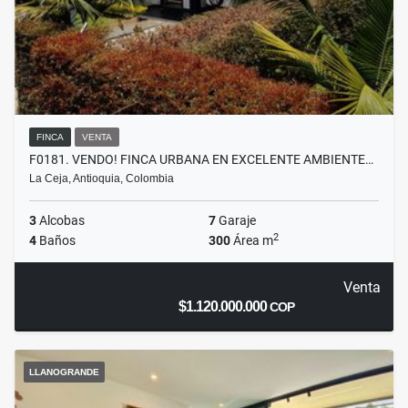
FINCA
VENTA
F0181. VENDO! FINCA URBANA EN EXCELENTE AMBIENTE…
La Ceja, Antioquia, Colombia
3
Alcobas
7
Garaje
2
4
Baños
300
Área m
Venta
$1.120.000.000
COP
LLANOGRANDE