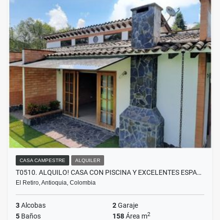
CASA CAMPESTRE
ALQUILER
T0510. ALQUILO! CASA CON PISCINA Y EXCELENTES ESPA…
El Retiro, Antioquia, Colombia
3
Alcobas
2
Garaje
2
5
Baños
158
Área m