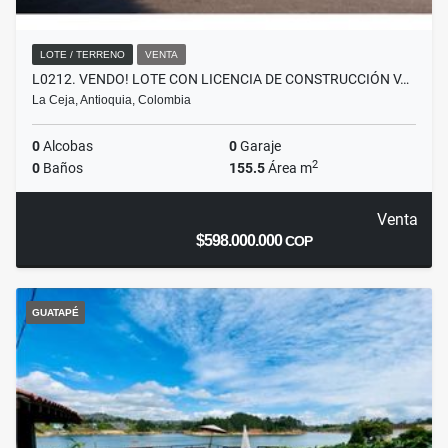
LOTE / TERRENO
VENTA
L0212. VENDO! LOTE CON LICENCIA DE CONSTRUCCIÓN V…
La Ceja, Antioquia, Colombia
0
Alcobas
0
Garaje
2
0
Baños
155.5
Área m
Venta
$598.000.000
COP
GUATAPÉ