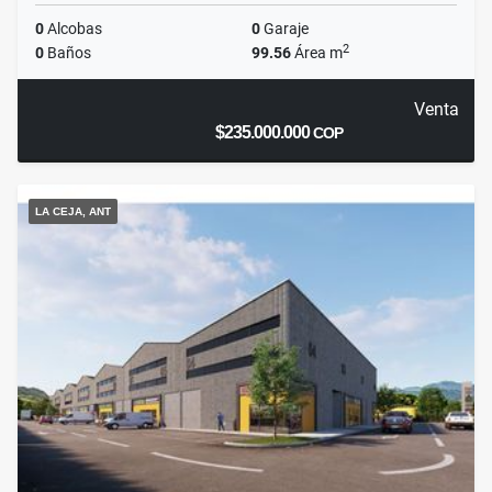
0
Alcobas
0
Garaje
2
0
Baños
99.56
Área m
Venta
$235.000.000
COP
LA CEJA, ANT