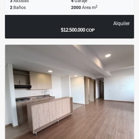
3
Alcobas
4
Garaje
2
2
Baños
2000
Área m
Alquiler
$12.500.000
COP