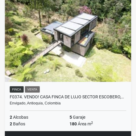
FINCA
VENTA
F0374. VENDO! CASA FINCA DE LUJO SECTOR ESCOBERO,…
Envigado, Antioquia, Colombia
2
Alcobas
5
Garaje
2
2
Baños
180
Área m