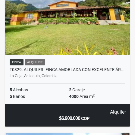
FINCA
ALQUILER
T0329. ALQUILER! FINCA AMOBLADA CON EXCELENTE ÁR…
La Ceja, Antioquia, Colombia
5
Alcobas
2
Garaje
2
5
Baños
4000
Área m
Alquiler
$6.900.000
COP