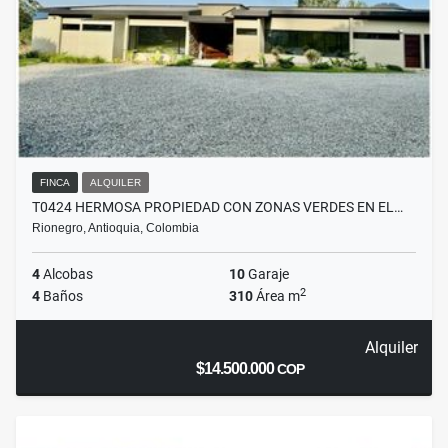
FINCA
ALQUILER
T0424 HERMOSA PROPIEDAD CON ZONAS VERDES EN EL…
Rionegro, Antioquia, Colombia
4
Alcobas
10
Garaje
2
4
Baños
310
Área m
Alquiler
$14.500.000
COP