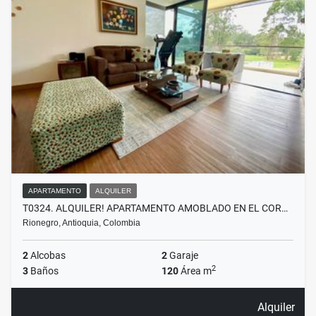
APARTAMENTO
ALQUILER
T0324. ALQUILER! APARTAMENTO AMOBLADO EN EL COR…
Rionegro, Antioquia, Colombia
2
Alcobas
2
Garaje
2
3
Baños
120
Área m
Alquiler