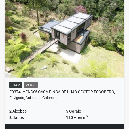
FINCA
VENTA
F0374. VENDO! CASA FINCA DE LUJO SECTOR ESCOBERO,…
Envigado, Antioquia, Colombia
2
Alcobas
5
Garaje
2
2
Baños
180
Área m