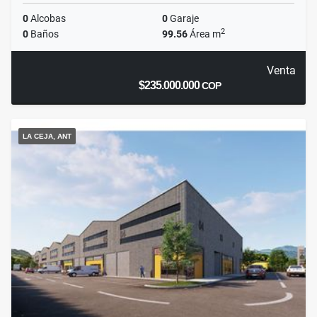
0
Alcobas
0
Garaje
2
0
Baños
99.56
Área m
Venta
$235.000.000
COP
LA CEJA, ANT