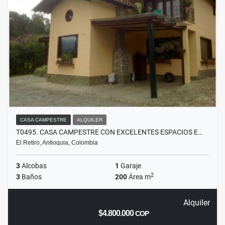
CASA CAMPESTRE
ALQUILER
T0495. CASA CAMPESTRE CON EXCELENTES ESPACIOS E…
El Retiro, Antioquia, Colombia
3
Alcobas
1
Garaje
2
3
Baños
200
Área m
Alquiler
$4.800.000
COP