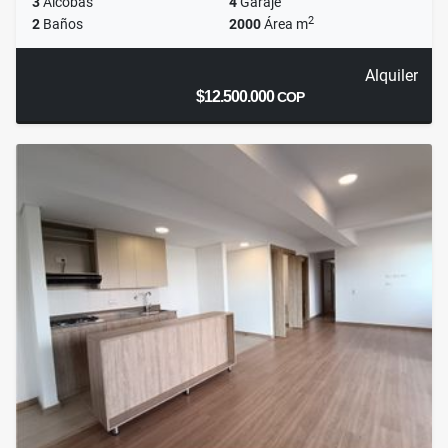
3
Alcobas
4
Garaje
2
2
Baños
2000
Área m
Alquiler
$12.500.000
COP