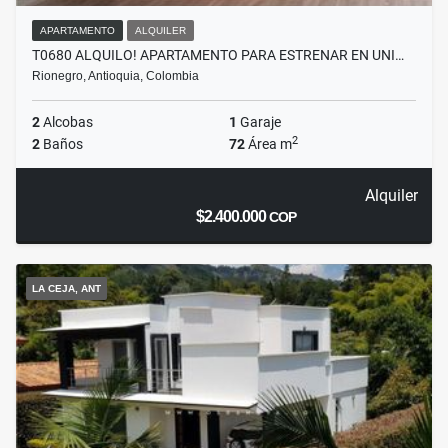
APARTAMENTO
ALQUILER
T0680 ALQUILO! APARTAMENTO PARA ESTRENAR EN UNI…
Rionegro, Antioquia, Colombia
2
Alcobas
1
Garaje
2
2
Baños
72
Área m
Alquiler
$2.400.000
COP
LA CEJA, ANT