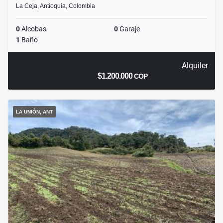
La Ceja, Antioquia, Colombia
0
Alcobas
0
Garaje
1
Baño
Alquiler
$1.200.000
COP
LA UNIÓN, ANT