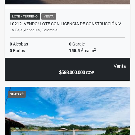
LOTE / TERRENO
VENTA
L0212. VENDO! LOTE CON LICENCIA DE CONSTRUCCIÓN V…
La Ceja, Antioquia, Colombia
0
Alcobas
0
Garaje
2
0
Baños
155.5
Área m
Venta
$598.000.000
COP
GUATAPÉ