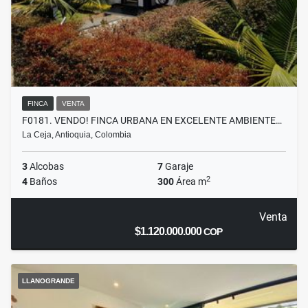
FINCA
VENTA
F0181. VENDO! FINCA URBANA EN EXCELENTE AMBIENTE…
La Ceja, Antioquia, Colombia
3
Alcobas
7
Garaje
2
4
Baños
300
Área m
Venta
$1.120.000.000
COP
LLANOGRANDE