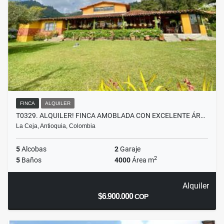
FINCA
ALQUILER
T0329. ALQUILER! FINCA AMOBLADA CON EXCELENTE ÁR…
La Ceja, Antioquia, Colombia
5
Alcobas
2
Garaje
2
5
Baños
4000
Área m
Alquiler
$6.900.000
COP