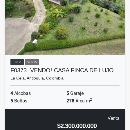
FINCA
VENTA
F0373. VENDO! CASA FINCA DE LUJO…
La Ceja, Antioquia, Colombia
4
Alcobas
5
Garaje
2
5
Baños
278
Área m
Venta
$2.300.000.000