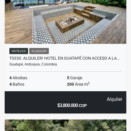
HOTELES
ALQUILER
T0330. ALQUILER! HOTEL EN GUATAPÉ CON ACCESO A LA…
Guatapé, Antioquia, Colombia
4
Alcobas
5
Garaje
2
4
Baños
200
Área m
Alquiler
$3.800.000
COP