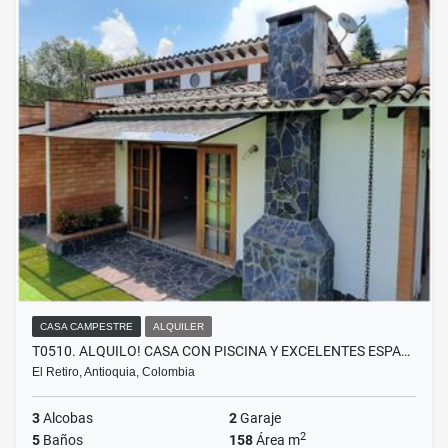
CASA CAMPESTRE
ALQUILER
T0510. ALQUILO! CASA CON PISCINA Y EXCELENTES ESPA…
El Retiro, Antioquia, Colombia
3
Alcobas
2
Garaje
2
5
Baños
158
Área m