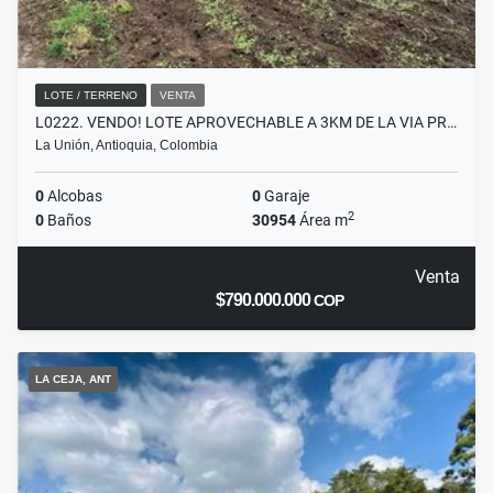
LOTE / TERRENO
VENTA
L0222. VENDO! LOTE APROVECHABLE A 3KM DE LA VIA PR…
La Unión, Antioquia, Colombia
0
Alcobas
0
Garaje
2
0
Baños
30954
Área m
Venta
$790.000.000
COP
LA CEJA, ANT