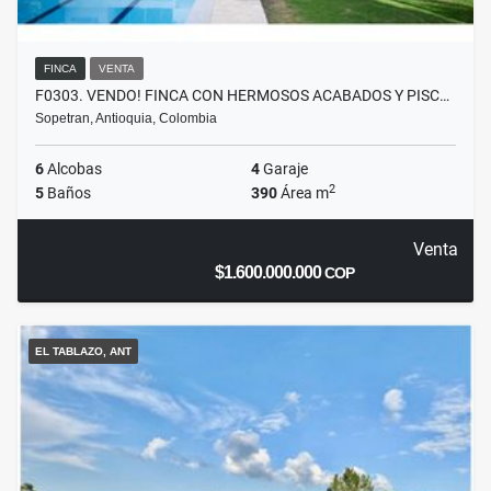
FINCA
VENTA
F0303. VENDO! FINCA CON HERMOSOS ACABADOS Y PISC…
Sopetran, Antioquia, Colombia
6
Alcobas
4
Garaje
2
5
Baños
390
Área m
Venta
$1.600.000.000
COP
EL TABLAZO, ANT