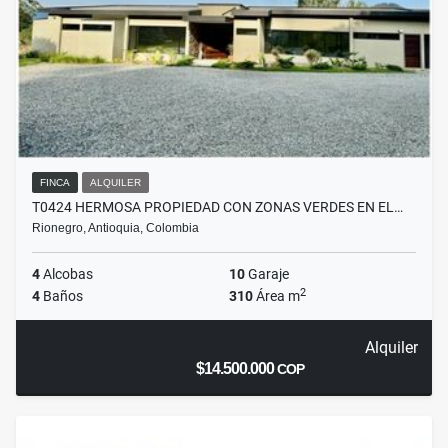
FINCA
ALQUILER
T0424 HERMOSA PROPIEDAD CON ZONAS VERDES EN EL…
Rionegro, Antioquia, Colombia
4
Alcobas
10
Garaje
2
4
Baños
310
Área m
Alquiler
$14.500.000
COP