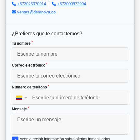
+573023370914
|
+573009972994
ventas@deranova.co
¿Prefieres que te contactemos?
*
Tu nombre
*
Correo electrónico
*
Número de teléfono
▼
*
Mensaje
Acepto recibir información sobre ofertas inmobiliarias