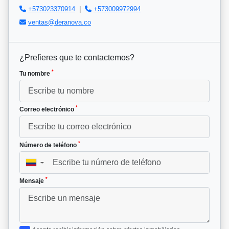
+573023370914
|
+573009972994
ventas@deranova.co
¿Prefieres que te contactemos?
*
Tu nombre
*
Correo electrónico
*
Número de teléfono
▼
*
Mensaje